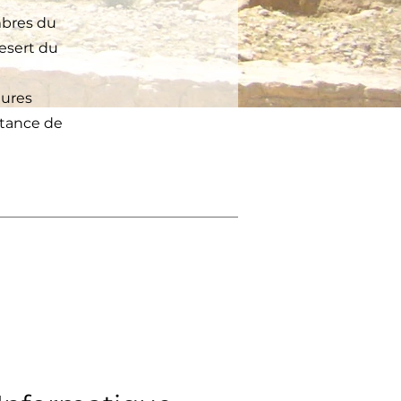
mbres du
desert du
tures
rtance de