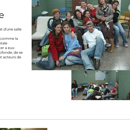
e
t d'une salle
, comme la
tale
er a eux-
ofonde, de se
t acteurs de