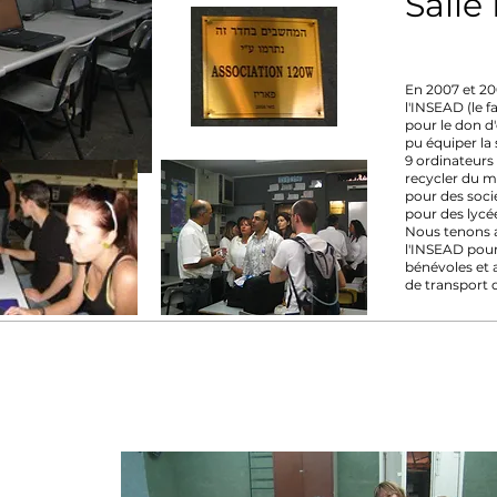
Salle
En 2007 et 20
l'INSEAD (le 
pour le don d
pu équiper la 
9 ordinateurs 
recycler du m
pour des soci
pour des lycé
Nous tenons 
l'INSEAD pour
bénévoles et a
de transport 